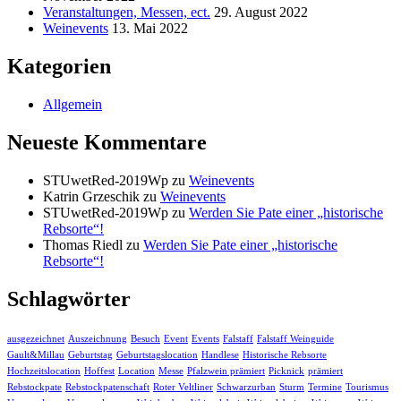
Veranstaltungen, Messen, ect.
29. August 2022
Weinevents
13. Mai 2022
Kategorien
Allgemein
Neueste Kommentare
STUwetRed-2019Wp
zu
Weinevents
Katrin Grzeschik
zu
Weinevents
STUwetRed-2019Wp
zu
Werden Sie Pate einer „historische
Rebsorte“!
Thomas Riedl
zu
Werden Sie Pate einer „historische
Rebsorte“!
Schlagwörter
ausgezeichnet
Auszeichnung
Besuch
Event
Events
Falstaff
Falstaff Weinguide
Gault&Millau
Geburtstag
Geburtstagslocation
Handlese
Historische Rebsorte
Hochzeitslocation
Hoffest
Location
Messe
Pfalzwein prämiert
Picknick
prämiert
Rebstockpate
Rebstockpatenschaft
Roter Veltliner
Schwarzurban
Sturm
Termine
Tourismus