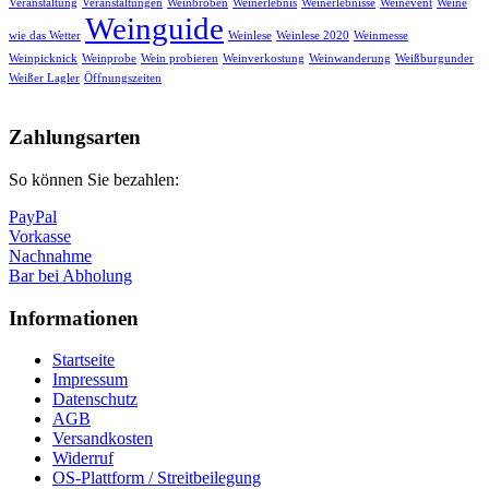
Veranstaltung
Veranstaltungen
Weinbroben
Weinerlebnis
Weinerlebnisse
Weinevent
Weine
Weinguide
wie das Wetter
Weinlese
Weinlese 2020
Weinmesse
Weinpicknick
Weinprobe
Wein probieren
Weinverkostung
Weinwanderung
Weißburgunder
Weißer Lagler
Öffnungszeiten
Nach
oben
Zahlungsarten
So können Sie bezahlen:
PayPal
Vorkasse
Nachnahme
Bar bei Abholung
Informationen
Startseite
Impressum
Datenschutz
AGB
Versandkosten
Widerruf
OS-Plattform / Streitbeilegung