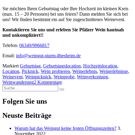
Sie möchten Ihren Geburtstag oder Ihre Hochzeit im kleinen Kreis
(max. 15 – 20 Personen) bei uns feiern? Dann melden Sie sich bei
uns! Wir finden bestimmt ein auf Sie zugeschnittenes Weinevent.
Kontaktieren Sie uns und erleben Sie Pfälzer Wein hautnah
und unkompliziert!!
Telefon:
06349/9966817
Email:
info@weingut-sturm-ilbesheim.de
Markiert
Geburtstag
,
Geburtstagslocation
,
Hochzeitslocation
,
Location
,
Picknick
,
Wein probieren
,
Weinerlebnis
,
Weinerlebnisse
,
Weinevent
,
Weinpicknick
,
Weinprobe
,
Weinverkostung
,
Weinwanderung
2 Kommentare
Suche
Suche
nach:
Folgen Sie uns
Neuste Beiträge
Warum hat das Weingut keine festen Öffnungszeiten?
3.
November 2022