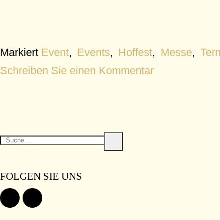
Markiert
Event
,
Events
,
Hoffest
,
Messe
,
Ter
Schreiben Sie einen Kommentar
S
S
u
u
c
c
h
FOLGEN SIE UNS
e
h
e
n