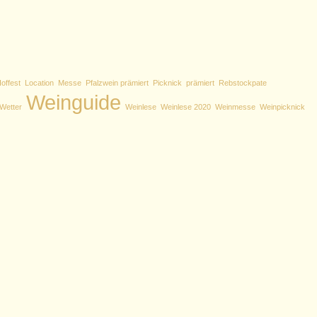
offest
Location
Messe
Pfalzwein prämiert
Picknick
prämiert
Rebstockpate
Weinguide
Wetter
Weinlese
Weinlese 2020
Weinmesse
Weinpicknick