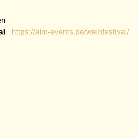
en
val
https://alm-events.de/weinfestival/