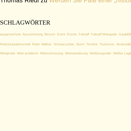
Thomas Riedl
zu
Werden Sie Pate einer „histo
SCHLAGWÖRTER
ausgezeichnet
Auszeichnung
Besuch
Event
Events
Falstaff
Falstaff Weinguide
Gault&Mi
Rebstockpatenschaft
Roter Veltliner
Schwarzurban
Sturm
Termine
Tourismus
Veranstalt
Weinprobe
Wein probieren
Weinverkostung
Weinwanderung
Weißburgunder
Weißer Lagl