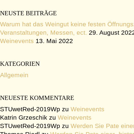
a
c
NEUSTE BEITRÄGE
h
Warum hat das Weingut keine festen Öffnungs
:
Veranstaltungen, Messen, ect.
29. August 202
Weinevents
13. Mai 2022
KATEGORIEN
Allgemein
NEUESTE KOMMENTARE
STUwetRed-2019Wp
zu
Weinevents
Katrin Grzeschik
zu
Weinevents
STUwetRed-2019Wp
zu
Werden Sie Pate einer