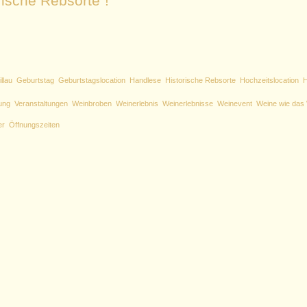
rische Rebsorte“!
llau
Geburtstag
Geburtstagslocation
Handlese
Historische Rebsorte
Hochzeitslocation
H
ung
Veranstaltungen
Weinbroben
Weinerlebnis
Weinerlebnisse
Weinevent
Weine wie das 
er
Öffnungszeiten