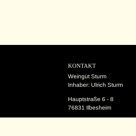
KONTAKT
Weingut Sturm
Inhaber: Ulrich Sturm
Hauptstraße 6 - 8
76831 Ilbesheim
E-Mail:
info@weingut-stur
Telefon:
06349 - 9966817