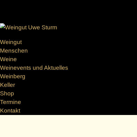
W
e
i
t
e
Weingut
r
Menschen
z
Weine
u
Weinevents und Aktuelles
m
Weinberg
I
Keller
n
Shop
h
Termine
a
Kontakt
l
t