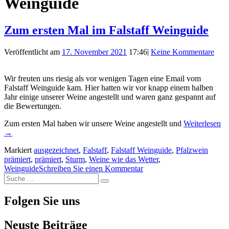
Weinguide
Zum ersten Mal im Falstaff Weinguide
Veröffentlicht am
17. November 2021
17:46
|
Keine Kommentare
Wir freuten uns riesig als vor wenigen Tagen eine Email vom
Falstaff Weinguide kam. Hier hatten wir vor knapp einem halben
Jahr einige unserer Weine angestellt und waren ganz gespannt auf
die Bewertungen.
„
Zum ersten Mal haben wir unsere Weine angestellt und
Weiterlesen
er
→
Ma
Markiert
ausgezeichnet
,
Falstaff
,
Falstaff Weinguide
,
Pfalzwein
im
prämiert
,
prämiert
,
Sturm
,
Weine wie das Wetter
,
Fa
Weinguide
Schreiben Sie einen Kommentar
We
Suche
Suche
nach:
Folgen Sie uns
Neuste Beiträge