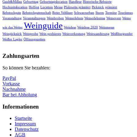
Gault&Millau
Geburtstag
Geburtstagslocation
Handlese
Historische Rebsorte
Hochzeitslocation
Hoffest
Location
Messe
Pfalzwein prämiert
Picknick
prämiert
Rebstockpate
Rebstockpatenschaft
Roter Veltliner
Schwarzurban
Sturm
Termine
Tourismus
Veranstaltung
Veranstaltungen
Weinbroben
Weinerlebnis
Weinerlebnisse
Weinevent
Weine
Weinguide
wie das Wetter
Weinlese
Weinlese 2020
Weinmesse
Weinpicknick
Weinprobe
Wein probieren
Weinverkostung
Weinwanderung
Weißburgunder
Weißer Lagler
Öffnungszeiten
Nach
oben
Zahlungsarten
So können Sie bezahlen:
PayPal
Vorkasse
Nachnahme
Bar bei Abholung
Informationen
Startseite
Impressum
Datenschutz
AGB