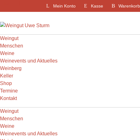
Weiter
Filter
Mein Konto
Kasse
Warenkorb
zum
Inhalt
Weingut
Menschen
Weine
Weinevents und Aktuelles
Weinberg
Keller
Shop
Termine
Kontakt
Weingut
Menschen
Weine
Weinevents und Aktuelles